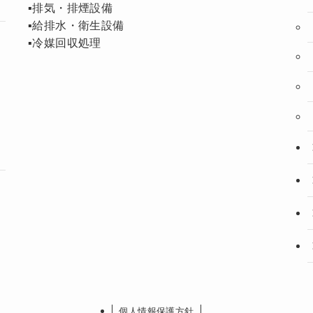
▪️排気・排煙設備
▪️給排水・衛生設備
▪️冷媒回収処理
個人情報保護方針