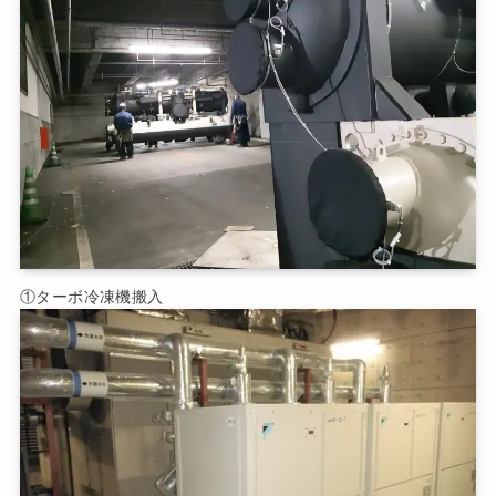
①ターボ冷凍機搬入